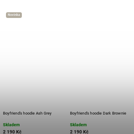
Novinka
Boyfriend's hoodie Ash Grey
Boyfriend's hoodie Dark Brownie
Skladem
Skladem
2 190 Kč
2 190 Kč