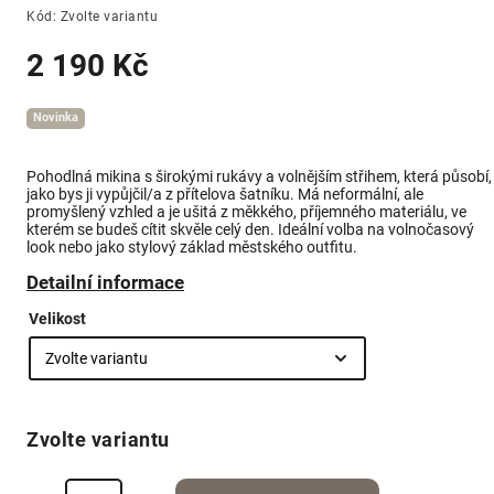
Kód:
Zvolte variantu
2 190 Kč
Novinka
Pohodlná mikina s širokými rukávy a volnějším střihem, která působí,
jako bys ji vypůjčil/a z přítelova šatníku. Má neformální, ale
promyšlený vzhled a je ušitá z měkkého, příjemného materiálu, ve
kterém se budeš cítit skvěle celý den. Ideální volba na volnočasový
look nebo jako stylový základ městského outfitu.
Detailní informace
Velikost
Zvolte variantu