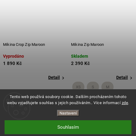
Mikina Crop Zip Maroon
Mikina Zip Maroon
Vyprodáno
Skladem
1 890 Kč
2 390 Kč
Detail
Detail
XS
S
M
Tento web používá soubory cookie. Dalším procházením tohoto
+ další
webu vyjadřujete souhlas s jejich používáním.. Více informací
zde
.
Nastavení
Souhlasím
Copyright 2026
ES.LEVITATE
. Všechna práva vyhrazena.