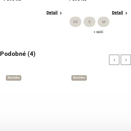
Detail
Detail
XS
S
M
+ další
Podobné (4)
Previous
Next
Novinka
Novinka