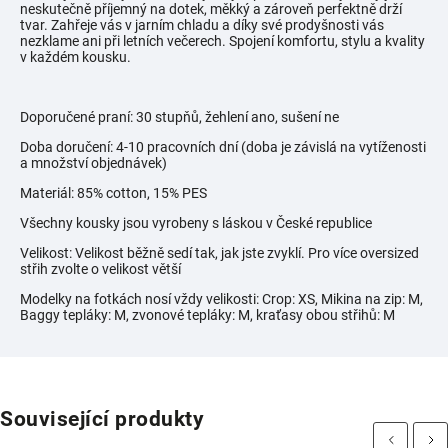
neskutečně příjemný na dotek, měkký a zároveň perfektně drží
tvar. Zahřeje vás v jarním chladu a díky své prodyšnosti vás
nezklame ani při letních večerech. Spojení komfortu, stylu a kvality
v každém kousku.
Doporučené praní: 30 stupňů, žehlení ano, sušení ne
Doba doručení: 4-10 pracovních dní (doba je závislá na vytíženosti
a množství objednávek)
Materiál: 85% cotton, 15% PES
Všechny kousky jsou vyrobeny s láskou v České republice
Velikost: Velikost běžně sedí tak, jak jste zvyklí. Pro více oversized
střih zvolte o velikost větší
Modelky na fotkách nosí vždy velikosti:
Crop: XS, Mikina na zip: M,
Baggy tepláky: M, zvonové tepláky: M, kraťasy obou střihů: M
Související produkty
Previous
Next