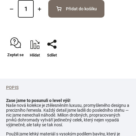
Přidat do košíku
Zeptat se
Hlídat
Sdílet
POPIS
Zase jsme to posunuli o level výš!
Naše nová kolekce je ztělesněním luxusu, promyšleného designu a
precizního řemesla. Každý detail jsme ladili do posledního stehu —
nic jsme nenechali náhodě. Milion drobných, propracovaných
prvků dohromady vytváří jedinečný celek, který nejen vypadá
výjimečně, ale taky se tak nosí.
Použili jsme lehký materiál s vysokým podílem bavlny, který je