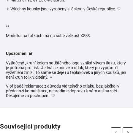
✧ Materiál: 92% PES 8% elastan.
✧ Všechny kousky jsou vyrobeny s láskou v České republice.
♡
**
Modelka na fotkách má na sobě velikost
XS/S.
Upozornění 🌸
Vytlačený „kruh“ kolem natištěného loga vzniká vlivem tlaku, který
je potřeba pro tisk. Jedná se pouze o otlak, který po vyprání či
vyžehlení zmizí. To samé se děje i u teplákovek a jiných kousků, jen
není kruh tolik viditelný.
✧
V případě reklamace z důvodu viditelného otlaku, bez jakékoliv
předchozí komunikace, nehradíme dopravu k nám ani nazpět.
Děkujeme za pochopení. ♡
Související produkty
Previous
Next