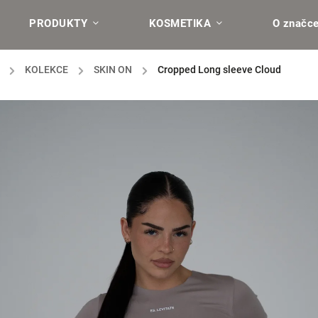
PRODUKTY
KOSMETIKA
O značc
/
KOLEKCE
/
SKIN ON
/
Cropped Long sleeve Cloud