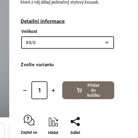
které z něj dělají jedinečný stylový kousek.
Detailní informace
Velikost
Zvolte variantu
Přidat
do
košíku
Zeptat se
Hlídat
Sdílet