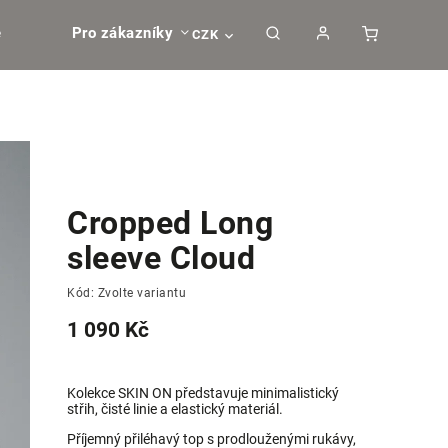
e
Pro zákazníky
CZK
Cropped Long
sleeve Cloud
Kód:
Zvolte variantu
1 090 Kč
Kolekce SKIN ON představuje minimalistický
střih, čisté linie a elastický materiál.
Příjemný přiléhavý top s prodlouženými rukávy,