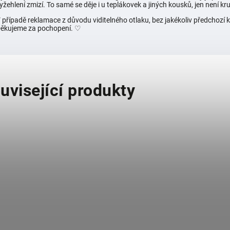
yžehlení zmizí. To samé se děje i u teplákovek a jiných kousků, jen není kruh
 případě reklamace z důvodu viditelného otlaku, bez jakékoliv předchoz
ěkujeme za pochopení. ♡
uvisející produkty