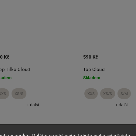
0 Kč
590 Kč
op Tílko Cloud
Top Cloud
ladem
Skladem
XXS
XS/S
XXS
XS/S
S/M
+ další
+ další
oubory cookie. Dalším procházením tohoto webu vyjadřujete