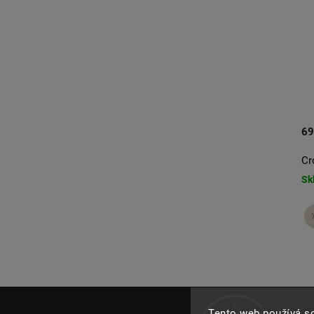
890 Kč
69
Body Cloud
Cr
Skladem
Sk
XXS
XS/S
S/M
+ další
Tento web používá s