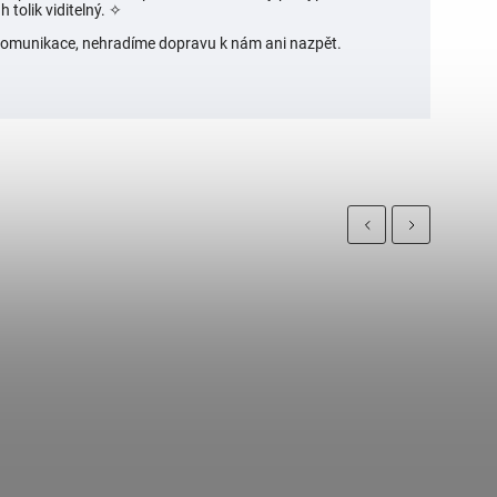
 tolik viditelný.
✧
í komunikace, nehradíme dopravu k nám ani nazpět.
Previous
Next