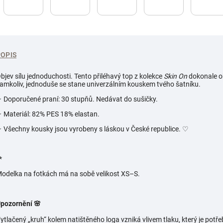
POPIS
bjev sílu jednoduchosti. Tento přiléhavý top z kolekce
Skin On
dokonale ob
amkoliv, jednoduše se stane univerzálním kouskem tvého šatníku.
 Doporučené praní: 30 stupňů. Nedávat do sušičky.
 Materiál: 82% PES 18% elastan.
 Všechny kousky jsou vyrobeny s láskou v České republice.
♡
*
odelka na fotkách má na sobě velikost
XS–S.
pozornění 🌸
ytlačený „kruh“ kolem natištěného loga vzniká vlivem tlaku, který je potřeb