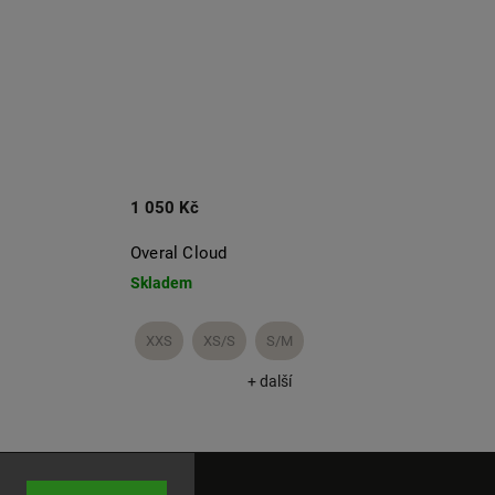
1 050 Kč
990 
Overal Cloud
Šaty 
Skladem
Skla
XXS
XS/S
S/M
S/M
+ další