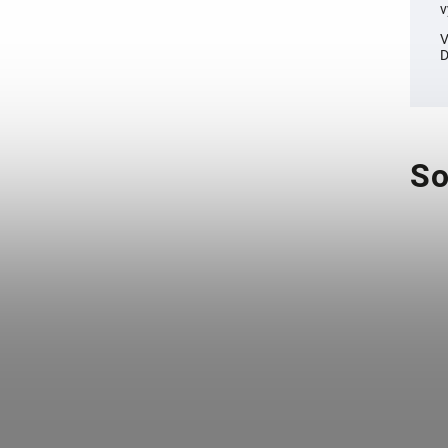
v
V
D
So