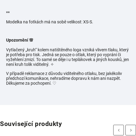
**
Modelka na fotkách má na sobě velikost:
XS-S.
Upozornění 🌸
Vytlačený „kruh“ kolem natištěného loga vzniká vlivem tlaku, který
je potřeba pro tisk. Jedná se pouze o otlak, který po vyprání či
vyžehlení zmizí. To samé se děje i u teplákovek a jiných kousků, jen
není kruh tolik viditelný.
✧
V případě reklamace z důvodu viditelného otlaku, bez jakékoliv
předchozí komunikace, nehradíme dopravu k nám ani nazpět.
Děkujeme za pochopení. ♡
Související produkty
Previous
Next