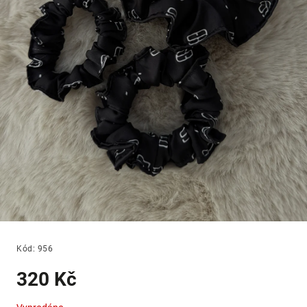
Kód:
956
320 Kč