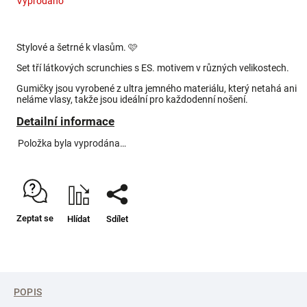
Vyprodáno
Stylové a šetrné k vlasům. 🩷
Set tří látkových scrunchies s ES. motivem v různých velikostech.
Gumičky jsou vyrobené z ultra jemného materiálu, který netahá ani
neláme vlasy, takže jsou ideální pro každodenní nošení.
Detailní informace
Položka byla vyprodána…
Zeptat se
Hlídat
Sdílet
POPIS