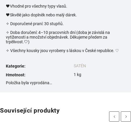
🖤Vhodné pro všechny typy vlasů.
🖤Skvělé jako doplněk nebo malý dárek.
✧ Doporučené praní: 30 stupňů.
✧ Doba doručení: 4–10 pracovních dní (doba je závislá na
vytíženosti a množství objednávek. Děkujeme předem za
trpělivost.🤍)
✧ Všechny kousky jsou vyrobeny s láskou v České republice.
♡
SATÉN
Kategorie
:
1 kg
Hmotnost
:
Položka byla vyprodána…
Související produkty
Previous
Next