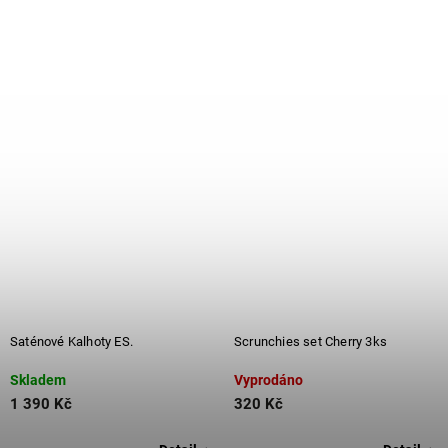
Saténové Kalhoty ES.
Scrunchies set Cherry 3ks
Skladem
Vyprodáno
1 390 Kč
320 Kč