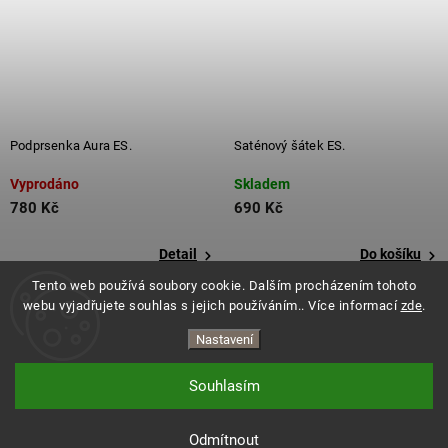
Podprsenka Aura ES.
Saténový šátek ES.
Vyprodáno
Skladem
780 Kč
690 Kč
Detail
Do košíku
Tento web používá soubory cookie. Dalším procházením tohoto
webu vyjadřujete souhlas s jejich používáním.. Více informací
zde
.
Nastavení
Souhlasím
Copyright 2026
ES.LEVITATE
. Všechna práva vyhrazena.
Vytvořil Shoptet
Odmítnout