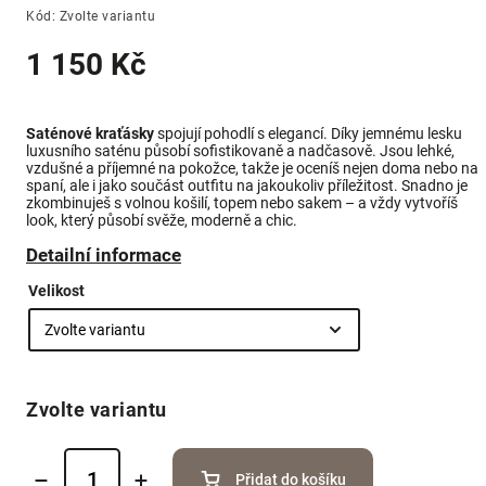
Kód:
Zvolte variantu
1 150 Kč
Saténové kraťásky
spojují pohodlí s elegancí. Díky jemnému lesku
luxusního saténu působí sofistikovaně a nadčasově. Jsou lehké,
vzdušné a příjemné na pokožce, takže je oceníš nejen doma nebo na
spaní, ale i jako součást outfitu na jakoukoliv příležitost. Snadno je
zkombinuješ s volnou košilí, topem nebo sakem – a vždy vytvoříš
look, který působí svěže, moderně a chic.
Detailní informace
Velikost
Zvolte variantu
Přidat do košíku