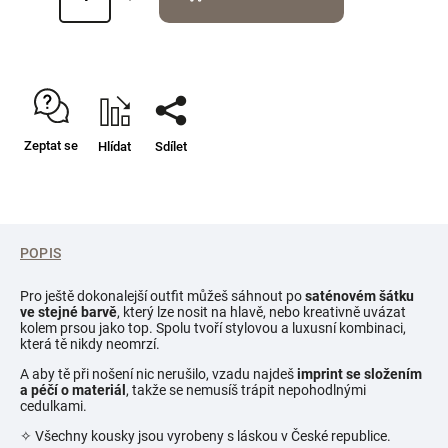
Zeptat se
Hlídat
Sdílet
POPIS
Pro ještě dokonalejší outfit můžeš sáhnout po
saténovém šátku
ve stejné barvě
, který lze nosit na hlavě, nebo kreativně uvázat
kolem prsou jako top. Spolu tvoří stylovou a luxusní kombinaci,
která tě nikdy neomrzí.
A aby tě při nošení nic nerušilo, vzadu najdeš
imprint se složením
a péčí o materiál
, takže se nemusíš trápit nepohodlnými
cedulkami.
✧
Všechny kousky jsou vyrobeny s láskou v České republice.