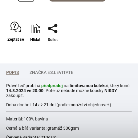
Zeptat se
Hlídat
Sdílet
POPIS
ZNAČKA
ES.LEVITATE
Právě teď probíhá
předprodej
na
limitovanou kolekci
, který končí
14.8.2024 ve 20:00
. Poté už nebude možné kousky
NIKDY
zakoupit.
Doba dodání: 14 až 21 dní (podle množství objednávek)
Materiál: 100% bavlna
Černá a bílá varianta: gramáž 300gsm
Červená varianta: 210gsm