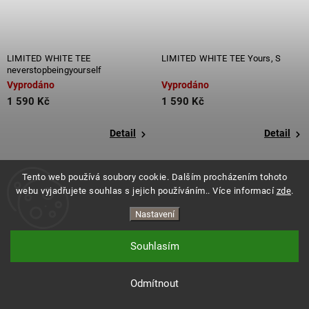
LIMITED WHITE TEE
LIMITED WHITE TEE Yours, S
neverstopbeingyourself
Vyprodáno
Vyprodáno
1 590 Kč
1 590 Kč
Detail
Detail
Tento web používá soubory cookie. Dalším procházením tohoto
webu vyjadřujete souhlas s jejich používáním.. Více informací
zde
.
Nastavení
Souhlasím
Copyright 2026
ES.LEVITATE
. Všechna práva vyhrazena.
Vytvořil Shoptet
Odmítnout