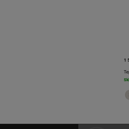
2 190 Kč
1 
Boyfriend's hoodie Melange
Te
Skladem
Sk
S
M
L
+ další