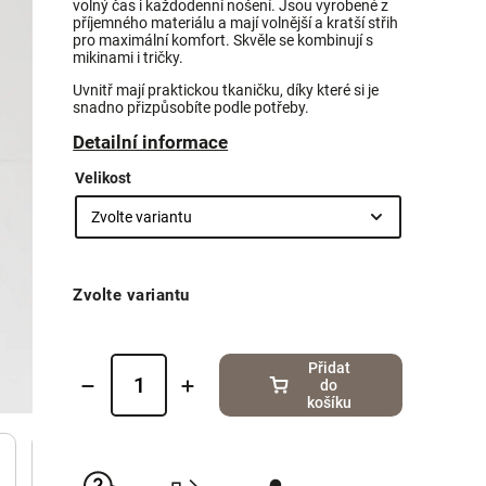
volný čas i každodenní nošení. Jsou vyrobené z
příjemného materiálu a mají volnější a kratší střih
pro maximální komfort. Skvěle se kombinují s
mikinami i tričky.
Uvnitř mají praktickou tkaničku, díky které si je
snadno přizpůsobíte podle potřeby.
Detailní informace
Velikost
Zvolte variantu
Přidat
do
košíku