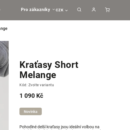
e
Pro zákazníky
CZK
ange
Kraťasy Short
Melange
Kód:
Zvolte variantu
1 090 Kč
Novinka
Pohodlné delší kraťasy jsou ideální volbou na