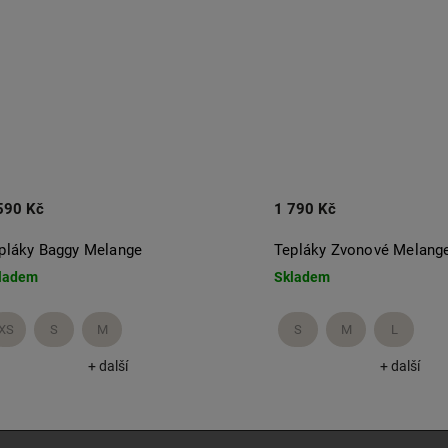
590 Kč
1 790 Kč
pláky Baggy Melange
Tepláky Zvonové Melang
ladem
Skladem
XS
S
M
S
M
L
+ další
+ další