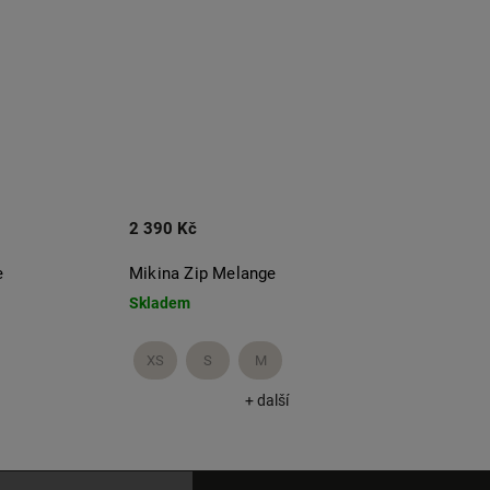
2 390 Kč
1 09
e
Mikina Zip Melange
Kraťa
Skladem
Skla
XS
S
M
XS
+ další