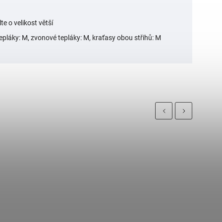
lte o velikost větší
tepláky: M, zvonové tepláky: M, kraťasy obou střihů: M
Previous
Next
N