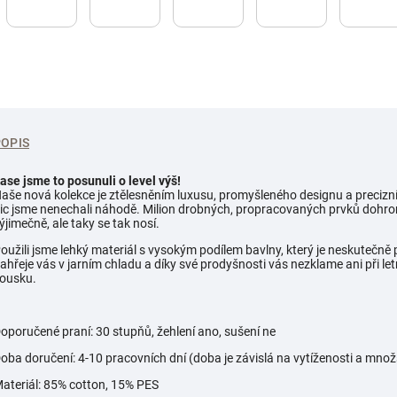
POPIS
ase jsme to posunuli o level výš!
aše nová kolekce je ztělesněním luxusu, promyšleného designu a precizní
ic jsme nenechali náhodě. Milion drobných, propracovaných prvků dohrom
ýjimečně, ale taky se tak nosí.
oužili jsme lehký materiál s vysokým podílem bavlny, který je neskutečně 
ahřeje vás v jarním chladu a díky své prodyšnosti vás nezklame ani při le
ousku.
oporučené praní: 30 stupňů, žehlení ano, sušení ne
oba doručení: 4-10 pracovních dní (doba je závislá na vytíženosti a mno
ateriál: 85% cotton, 15% PES