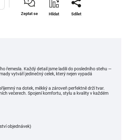
Zeptat se
Hlídat
Sdílet
ho řemesla. Každý detail jsme ladili do posledního stehu —
ady vytváří jedinečný celek, který nejen vypadá
příjemný na dotek, měkký a zároveň perfektně drží tvar.
tních večerech. Spojení komfortu, stylu a kvality v každém
žství objednávek)