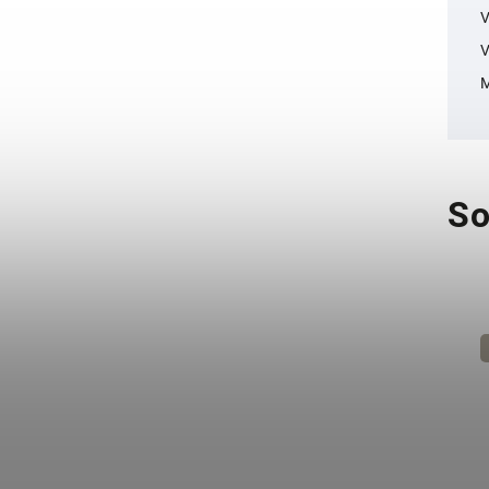
V
V
M
So
Novinka