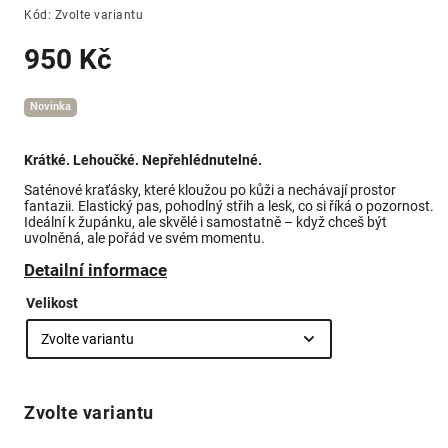
Kód:
Zvolte variantu
950 Kč
Novinka
Krátké. Lehoučké. Nepřehlédnutelné.
Saténové kraťásky, které kloužou po kůži a nechávají prostor
fantazii. Elastický pas, pohodlný střih a lesk, co si říká o pozornost.
Ideální k župánku, ale skvělé i samostatně – když chceš být
uvolněná, ale pořád ve svém momentu.
Detailní informace
Velikost
Zvolte variantu