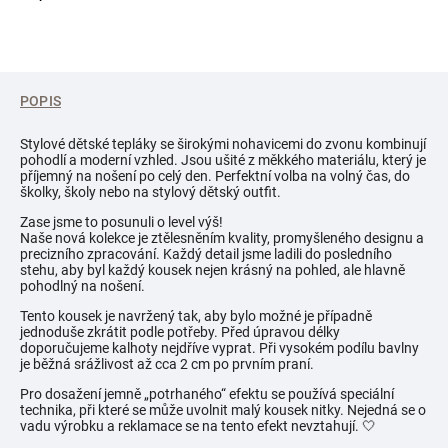
POPIS
Stylové dětské tepláky se širokými nohavicemi do zvonu kombinují
pohodlí a moderní vzhled. Jsou ušité z měkkého materiálu, který je
příjemný na nošení po celý den. Perfektní volba na volný čas, do
školky, školy nebo na stylový dětský outfit.
Zase jsme to posunuli o level výš!
Naše nová kolekce je ztělesněním kvality, promyšleného designu a
precizního zpracování. Každý detail jsme ladili do posledního
stehu, aby byl každý kousek nejen krásný na pohled, ale hlavně
pohodlný na nošení.
Tento kousek je navržený tak, aby bylo možné je případně
jednoduše zkrátit podle potřeby. Před úpravou délky
doporučujeme kalhoty nejdříve vyprat. Při vysokém podílu bavlny
je běžná srážlivost až cca 2 cm po prvním praní.
Pro dosažení jemně „potrhaného“ efektu se používá speciální
technika, při které se může uvolnit malý kousek nitky. Nejedná se o
vadu výrobku a reklamace se na tento efekt nevztahují. 🤍