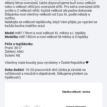
dělaný lehce oversized, takže doporučujeme buď svou velikost
nebo o velikost větší pro oversized střih. Pro extra oversized střih
zvolte o 2 velikosti větší. Každá velikost ale padne dokonale.
Štěpánka nosí všechny velikosti od S po XL podle nálady a
outfitu.
Nelekejte se velikosti teplákovky, když Vám přijde, po vyprání se
každá bavlna maličko srazí.
Model
měří 178cm a nosí velikost XL mikiny a L tepláky
Modelka
měří 180cm a nosí velikost M mikiny a S tepláky
Péče o teplákovku
:
Praní: 30 C°
Žehlení: ANO
Sušení: NE
Všechny naše kousky jsou vyrobeny v České Republice 🖤
Doba dodání
: 10-20 pracovních dnů (doba je závislá na
vytíženosti a množství objednávek. Děkujeme předem za
trpělivost!)