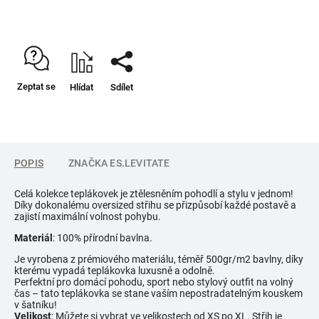
Zeptat se
Hlídat
Sdílet
POPIS
ZNAČKA
ES.LEVITATE
Celá kolekce teplákovek je ztělesněním pohodlí a stylu v jednom!
Díky dokonalému oversized střihu se přizpůsobí každé postavě a
zajistí maximální volnost pohybu.
Materiál
: 100% přírodní bavlna.
Je vyrobena z prémiového materiálu, téměř 500gr/m2 bavlny, díky
kterému vypadá teplákovka luxusně a odolně.
Perfektní pro domácí pohodu, sport nebo stylový outfit na volný
čas – tato teplákovka se stane vaším nepostradatelným kouskem
v šatníku!
Velikost
: Můžete si vybrat ve velikostech od XS po XL. Střih je