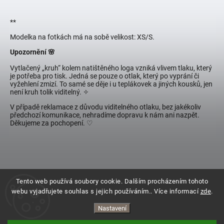
**
Modelka na fotkách má na sobě velikost: XS/S.
Upozornění 🌸
Vytlačený „kruh“ kolem natištěného loga vzniká vlivem tlaku, který
je potřeba pro tisk. Jedná se pouze o otlak, který po vyprání či
vyžehlení zmizí. To samé se děje i u teplákovek a jiných kousků, jen
není kruh tolik viditelný.
✧
V případě reklamace z důvodu viditelného otlaku, bez jakékoliv
předchozí komunikace, nehradíme dopravu k nám ani nazpět.
Děkujeme za pochopení. ♡
Tento web používá soubory cookie. Dalším procházením tohoto
webu vyjadřujete souhlas s jejich používáním.. Více informací
zde
.
Nastavení