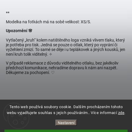
**
Modelka na fotkách má na sobě velikost: XS/S.
Upozornění 🌸
Vytlačený „kruh“ kolem natištěného loga vzniká vlivem tlaku, který
je potřeba pro tisk. Jedná se pouze o otlak, který po vyprání či
vyžehlení zmizí. To samé se děje i u teplákovek a jiných kousků, jen
není kruh tolik viditelný.
✧
V případě reklamace z důvodu viditelného otlaku, bez jakékoliv
předchozí komunikace, nehradíme dopravu k nám ani nazpět.
Děkujeme za pochopení. ♡
Tento web používá soubory cookie. Dalším procházením tohoto
webu vyjadřujete souhlas s jejich používáním.. Více informací
zde
.
Nastavení