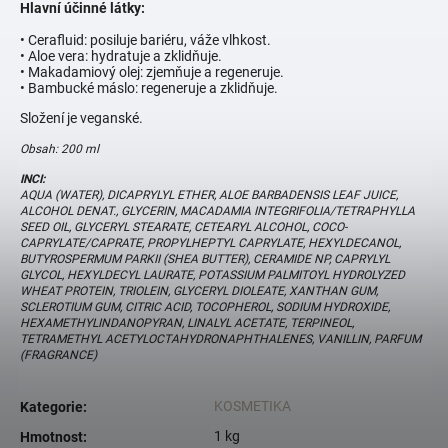
Hlavní účinné látky:
• Cerafluid: posiluje bariéru, váže vlhkost.
• Aloe vera: hydratuje a zklidňuje.
• Makadamiový olej: zjemňuje a regeneruje.
• Bambucké máslo: regeneruje a zklidňuje.
Složení je veganské.
Obsah: 200 ml
INCI:
AQUA (WATER), DICAPRYLYL ETHER, ALOE BARBADENSIS LEAF JUICE,
ALCOHOL DENAT., GLYCERIN, MACADAMIA INTEGRIFOLIA/TETRAPHYLLA
SEED OIL, GLYCERYL STEARATE, CETEARYL ALCOHOL, COCO-
CAPRYLATE/CAPRATE, PROPYLHEPTYL CAPRYLATE, HEXYLDECANOL,
BUTYROSPERMUM PARKII (SHEA BUTTER), CERAMIDE NP, CAPRYLYL
GLYCOL, HEXYLDECYL LAURATE, POTASSIUM PALMITOYL HYDROLYZED
WHEAT PROTEIN, TRIOLEIN, GLYCERYL DIOLEATE, XANTHAN GUM,
SCLEROTIUM GUM, CITRIC ACID, TOCOPHEROL, SODIUM HYDROXIDE,
HEXAMETHYLINDANOPYRAN, LINALYL ACETATE, TERPINEOL,
TETRAMETHYL ACETYLOCTAHYDRONAPHTHALENES, VANILLIN, PARFUM
(FRAGRANCE)
KOSMETIKA
Kategorie
:
1 kg
Hmotnost
: