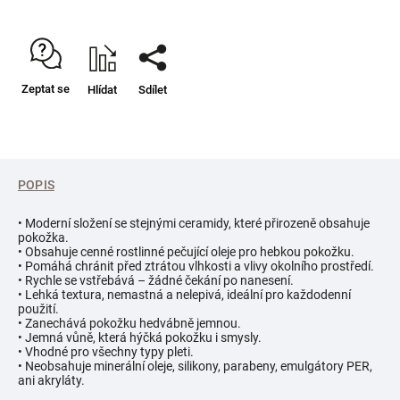
Zeptat se
Hlídat
Sdílet
POPIS
• Moderní složení se stejnými ceramidy, které přirozeně obsahuje
pokožka.
• Obsahuje cenné rostlinné pečující oleje pro hebkou pokožku.
• Pomáhá chránit před ztrátou vlhkosti a vlivy okolního prostředí.
• Rychle se vstřebává – žádné čekání po nanesení.
• Lehká textura, nemastná a nelepivá, ideální pro každodenní
použití.
• Zanechává pokožku hedvábně jemnou.
• Jemná vůně, která hýčká pokožku i smysly.
• Vhodné pro všechny typy pleti.
• Neobsahuje minerální oleje, silikony, parabeny, emulgátory PER,
ani akryláty.