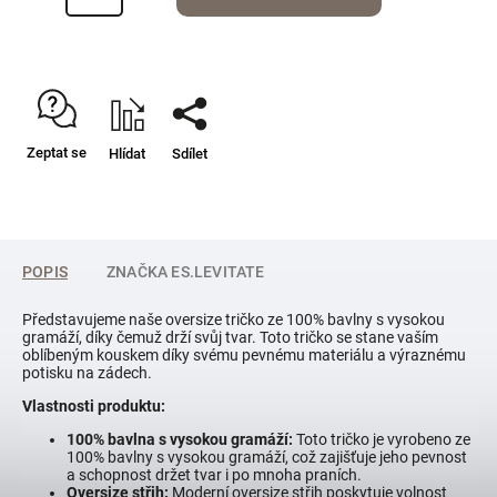
Zeptat se
Hlídat
Sdílet
POPIS
ZNAČKA
ES.LEVITATE
Představujeme naše oversize tričko ze 100% bavlny s vysokou
gramáží, díky čemuž drží svůj tvar. Toto tričko se stane vaším
oblíbeným kouskem díky svému pevnému materiálu a výraznému
potisku na zádech.
Vlastnosti produktu:
100% bavlna s vysokou gramáží:
Toto tričko je vyrobeno ze
100% bavlny s vysokou gramáží, což zajišťuje jeho pevnost
a schopnost držet tvar i po mnoha praních.
Oversize střih:
Moderní oversize střih poskytuje volnost