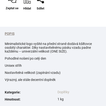
Zeptat se
Hlídat
Sdílet
POPIS
Minimalistické logo vyšité na přední straně dodává kšiltovce
osobitý charakter. Díky nastavitelnému pásku vzadu padne
každému – univerzální velikost (ONE SIZE).
Pohodlné nošení po celý den
Unisex střih
Nastavitelná velikost (zapínání vzadu)
Výrazný, ale stále decentní doplněk
Doplňky
Kategorie
:
1 kg
Hmotnost
: