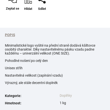
Zeptat se
Hlídat
Sdílet
POPIS
Minimalistické logo vyšité na přední straně dodává kšiltovce
osobitý charakter. Díky nastavitelnému pásku vzadu padne
každému – univerzální velikost (ONE SIZE).
Pohodlné nošení po celý den
Unisex střih
Nastavitelná velikost (zapínání vzadu)
Výrazný, ale stále decentní doplněk
Doplňky
Kategorie
:
1 kg
Hmotnost
: