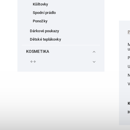
Kšiltovky
Spodní prádlo
Ponožky
Dárkové poukazy
Dětské teplákovky
M
u
KOSMETIKA
P
✧✧
U
N
V
K
H