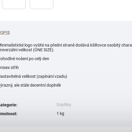
POPIS
inimalistické logo vyšité na přední straně dodává kšiltovce osobitý ch
niverzální velikost (ONE SIZE).
ohodlné nošení po celý den
nisex střih
astavitelná velikost (zapínání vzadu)
ýrazný, ale stále decentní doplněk
Doplňky
ategorie
:
1 kg
motnost
: