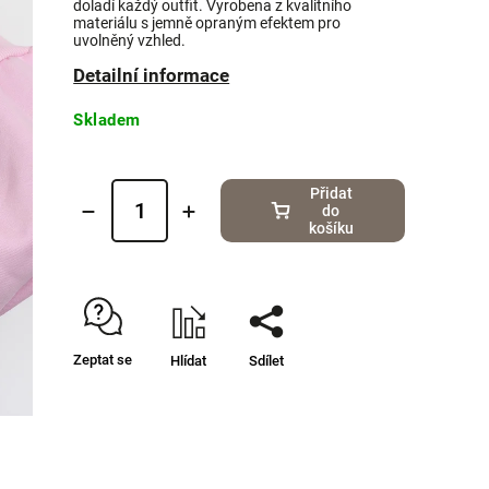
doladí každý outfit. Vyrobena z kvalitního
materiálu s jemně opraným efektem pro
uvolněný vzhled.
Detailní informace
Skladem
Přidat
do
košíku
Zeptat se
Hlídat
Sdílet