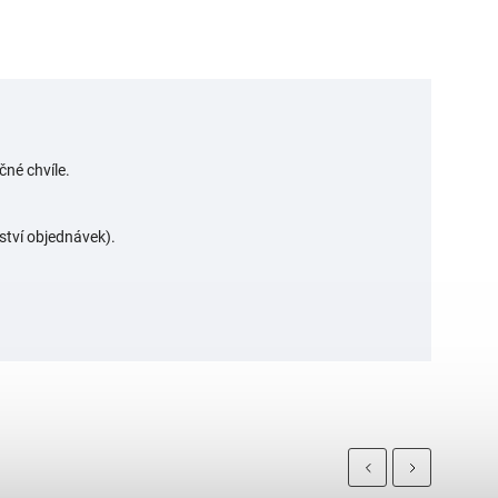
čné chvíle.
ství objednávek).
Previous
Next