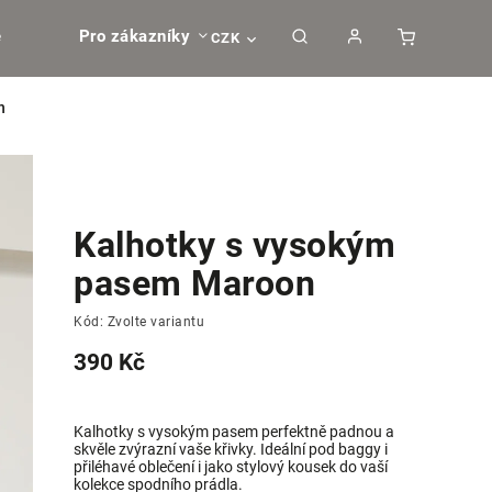
e
Pro zákazníky
CZK
n
Kalhotky s vysokým
pasem Maroon
Kód:
Zvolte variantu
390 Kč
Kalhotky s vysokým pasem perfektně padnou a
skvěle zvýrazní vaše křivky. Ideální pod baggy i
přiléhavé oblečení i jako stylový kousek do vaší
kolekce spodního prádla.