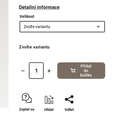
Detailní informace
Velikost
Zvolte variantu
Přidat
do
košíku
Zeptat se
Hlídat
Sdílet