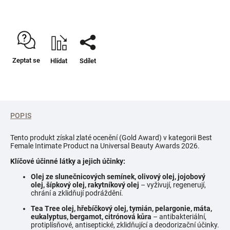
Zeptat se
Hlídat
Sdílet
POPIS
Tento produkt získal zlaté ocenění (Gold Award) v kategorii Best
Female Intimate Product na Universal Beauty Awards 2026.
Klíčové účinné látky a jejich účinky:
Olej ze slunečnicových semínek, olivový olej, jojobový
olej, šípkový olej, rakytníkový olej
– vyživují, regenerují,
chrání a zklidňují podráždění.
Tea Tree olej, hřebíčkový olej, tymián, pelargonie, máta,
eukalyptus, bergamot, citrónová kůra
– antibakteriální,
protiplísňové, antiseptické, zklidňující a deodorizační účinky.