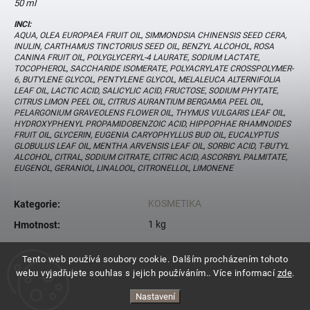
50 ml
INCI:
AQUA, OLEA EUROPAEA FRUIT OIL, SIMMONDSIA CHINENSIS SEED CERA,
INULIN, CARTHAMUS TINCTORIUS SEED OIL, BENZYL ALCOHOL, ROSA
CANINA FRUIT OIL, POLYGLYCERYL-4 LAURATE, SODIUM LACTATE,
TOCOPHEROL, SACCHARIDE ISOMERATE, POLYACRYLATE CROSSPOLYMER-
6, BUTYLENE GLYCOL, PENTYLENE GLYCOL, MELALEUCA ALTERNIFOLIA
LEAF OIL, LACTIC ACID, SALICYLIC ACID, FRUCTOSE, SODIUM PHYTATE,
CITRUS LIMON PEEL OIL, CITRUS AURANTIUM BERGAMIA PEEL OIL,
PELARGONIUM GRAVEOLENS FLOWER OIL, THYMUS VULGARIS LEAF OIL,
HYDROXYPHENYL PROPAMIDOBENZOIC ACID, HIPPOPHAE RHAMNOIDES
FRUIT OIL, GLYCERIN, EUGENIA CARYOPHYLLUS BUD OIL, EUCALYPTUS
GLOBULUS LEAF OIL, MENTHA ARVENSIS LEAF OIL, SORBIC ACID, T-BUTYL
ALCOHOL, CITRAL, SODIUM CITRATE, CITRIC ACID, ASCORBYL PALMITATE,
EUGENOL, GERANIOL, LINALOOL, CITRONELLOL, LIMONENE
KOSMETIKA
Kategorie
:
1 kg
Hmotnost
:
Tento web používá soubory cookie. Dalším procházením tohoto
webu vyjadřujete souhlas s jejich používáním.. Více informací
zde
.
Nastavení