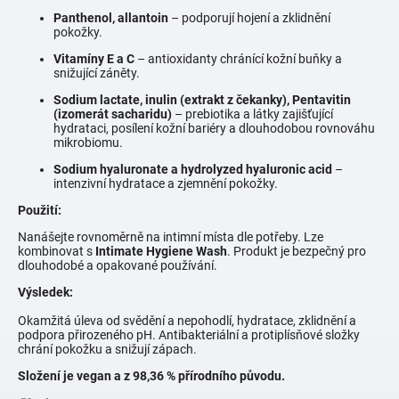
Panthenol, allantoin
– podporují hojení a zklidnění
pokožky.
Vitamíny E a C
– antioxidanty chránící kožní buňky a
snižující záněty.
Sodium lactate, inulin (extrakt z čekanky), Pentavitin
(izomerát sacharidu)
– prebiotika a látky zajišťující
hydrataci, posílení kožní bariéry a dlouhodobou rovnováhu
mikrobiomu.
Sodium hyaluronate a hydrolyzed hyaluronic acid
–
intenzivní hydratace a zjemnění pokožky.
Použití:
Nanášejte rovnoměrně na intimní místa dle potřeby. Lze
kombinovat s
Intimate Hygiene Wash
. Produkt je bezpečný pro
dlouhodobé a opakované používání.
Výsledek:
Okamžitá úleva od svědění a nepohodlí, hydratace, zklidnění a
podpora přirozeného pH. Antibakteriální a protiplísňové složky
chrání pokožku a snižují zápach.
Složení je vegan a z 98,36 % přírodního původu.