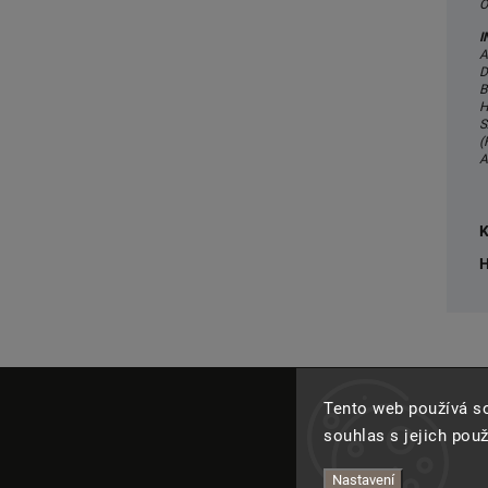
O
I
A
D
B
H
S
(
A
K
H
Tento web používá s
souhlas s jejich pou
Nastavení