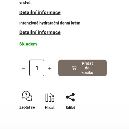
vrstvě.
Detailní informace
Intenzivně hydratační denní krém.
Detailní informace
Skladem
Přidat
do
košíku
Zeptat se
Hlídat
Sdílet