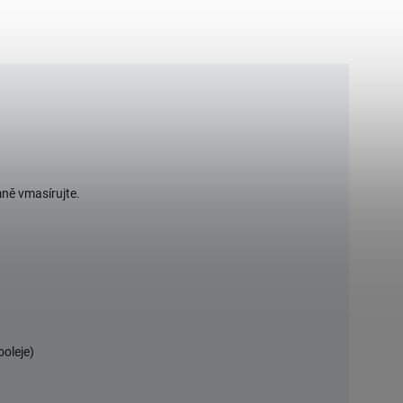
mně vmasírujte.
ooleje)