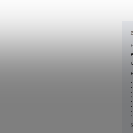
H
P
N
H
•
•
•
•
•
•
•
•
S