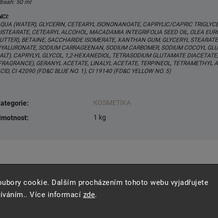
bsah: 50 ml
NCI:
QUA (WATER), GLYCERIN, CETEARYL ISONONANOATE, CAPRYLIC/CAPRIC TRIGLYC
ISTEARATE, CETEARYL ALCOHOL, MACADAMIA INTEGRIFOLIA SEED OIL, OLEA EURO
UTTER), BETAINE, SACCHARIDE ISOMERATE, XANTHAN GUM, GLYCERYL STEARATE
YALURONATE, SODIUM CARRAGEENAN, SODIUM CARBOMER, SODIUM COCOYL GLUT
ALT), CAPRYLYL GLYCOL, 1,2-HEXANEDIOL, TETRASODIUM GLUTAMATE DIACETA
FRAGRANCE), GERANYL ACETATE, LINALYL ACETATE, TERPINEOL, TETRAMETHYL
CID, CI 42090 (FD&C BLUE NO. 1), CI 19140 (FD&C YELLOW NO. 5)
KOSMETIKA
ategorie
:
1 kg
motnost
:
oubory cookie. Dalším procházením tohoto webu vyjadřujete
žíváním.. Více informací
zde
.
Copyright 2026
ES.LEVITATE
. Všechna práva vyhrazena.