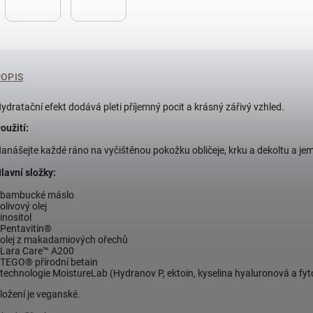
POPIS
ydratační efekt dodává pleti příjemný pocit a krásný zářivý vzhled.
oužití:
anášejte každé ráno na vyčištěnou pokožku obličeje, krku a dekoltu a je
lavní složky:
 bambucké máslo
 olivový olej
 inositol
 Pentavitin®
 olej z makadamiových ořechů
 Lara Care™ A200
 TEGO® přírodní betain
 technologie MoistureLab (Hydranov P, ektoin, kyselina hyaluronová a fyt
ložení je veganské.