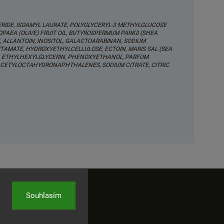
ERIDE, ISOAMYL LAURATE, POLYGLYCERYL-3 METHYLGLUCOSE
PAEA (OLIVE) FRUIT OIL, BUTYROSPERMUM PARKII (SHEA
, ALLANTOIN, INOSITOL, GALACTOARABINAN, SODIUM
AMATE, HYDROXYETHYLCELLULOSE, ECTOIN, MARIS SAL (SEA
TE, ETHYLHEXYLGLYCERIN, PHENOXYETHANOL, PARFUM
 ACETYLOCTAHYDRONAPHTHALENES, SODIUM CITRATE, CITRIC
Souhlasím