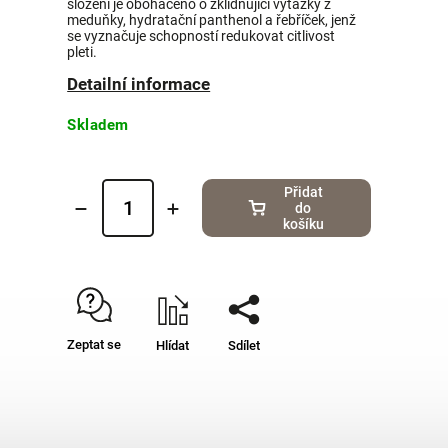
složení je obohaceno o zklidňující výtažky z
meduňky, hydratační panthenol a řebříček, jenž
se vyznačuje schopností redukovat citlivost
pleti.
Detailní informace
Skladem
Přidat
do
košíku
Zeptat se
Hlídat
Sdílet