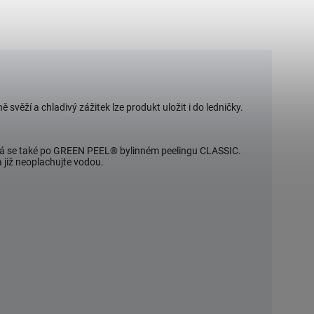
svěží a chladivý zážitek lze produkt uložit i do ledničky.
oužívá se také po GREEN PEEL® bylinném peelingu CLASSIC.
 již neoplachujte vodou.