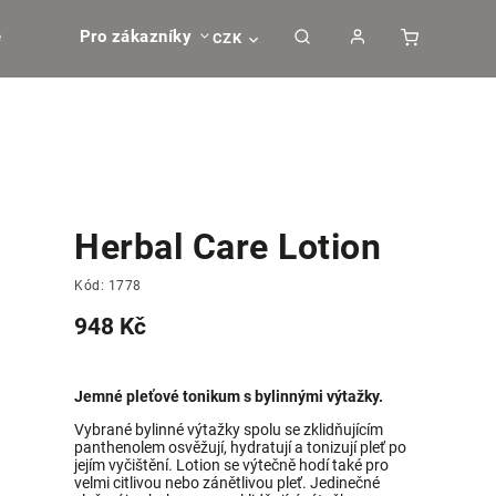
e
Pro zákazníky
CZK
Herbal Care Lotion
Kód:
1778
948 Kč
Jemné pleťové tonikum s bylinnými výtažky.
Vybrané bylinné výtažky spolu se zklidňujícím
panthenolem osvěžují, hydratují a tonizují pleť po
jejím vyčištění. Lotion se výtečně hodí také pro
velmi citlivou nebo zánětlivou pleť. Jedinečné