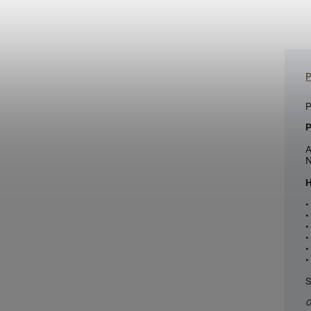
P
P
A
N
H
•
•
•
•
•
•
S
O