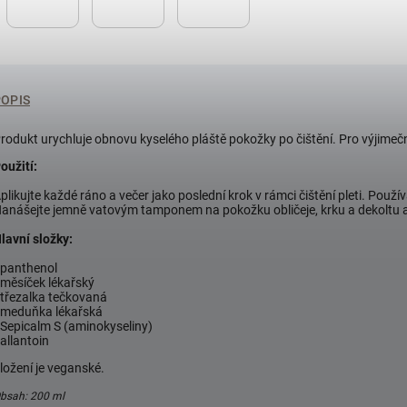
POPIS
rodukt urychluje obnovu kyselého pláště pokožky po čištění. Pro výjimečně 
oužití:
plikujte každé ráno a večer jako poslední krok v rámci čištění pleti. P
anášejte jemně vatovým tamponem na pokožku obličeje, krku a dekoltu a
lavní složky:
 panthenol
 měsíček lékařský
 třezalka tečkovaná
 meduňka lékařská
 Sepicalm S (aminokyseliny)
 allantoin
ložení je veganské.
bsah: 200 ml