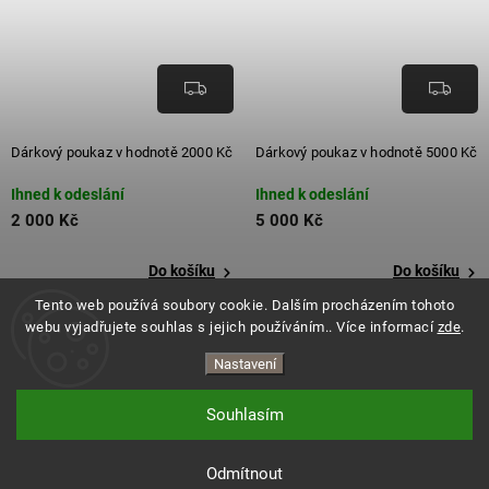
Dárkový poukaz v hodnotě 2000 Kč
Dárkový poukaz v hodnotě 5000 Kč
Ihned k odeslání
Ihned k odeslání
2 000 Kč
5 000 Kč
Do košíku
Do košíku
Tento web používá soubory cookie. Dalším procházením tohoto
webu vyjadřujete souhlas s jejich používáním.. Více informací
zde
.
Nastavení
Souhlasím
Copyright 2026
ES.LEVITATE
. Všechna práva vyhrazena.
Vytvořil Shoptet
Odmítnout