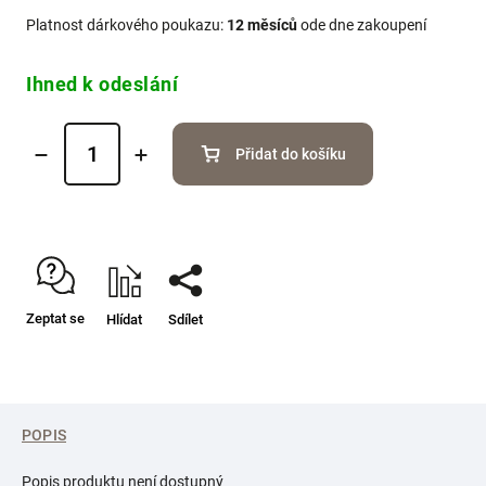
Platnost dárkového poukazu:
12 měsíců
ode dne zakoupení
Ihned k odeslání
Přidat do košíku
Zeptat se
Hlídat
Sdílet
POPIS
Popis produktu není dostupný