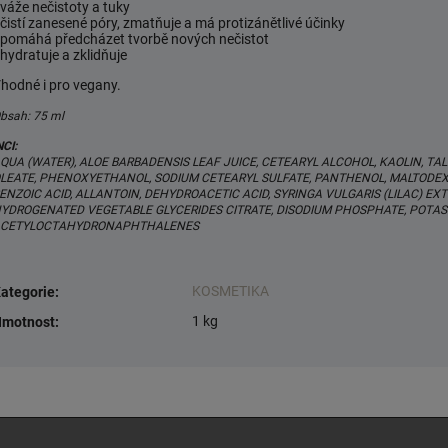
 váže nečistoty a tuky
 čistí zanesené póry, zmatňuje a má protizánětlivé účinky
 pomáhá předcházet tvorbě nových nečistot
 hydratuje a zklidňuje
hodné i pro vegany.
bsah: 75 ml
NCI:
QUA (WATER), ALOE BARBADENSIS LEAF JUICE, CETEARYL ALCOHOL, KAOLIN, T
LEATE, PHENOXYETHANOL, SODIUM CETEARYL SULFATE, PANTHENOL, MALTODEXT
ENZOIC ACID, ALLANTOIN, DEHYDROACETIC ACID, SYRINGA VULGARIS (LILAC) EX
YDROGENATED VEGETABLE GLYCERIDES CITRATE, DISODIUM PHOSPHATE, POTA
CETYLOCTAHYDRONAPHTHALENES
KOSMETIKA
ategorie
:
1 kg
motnost
: