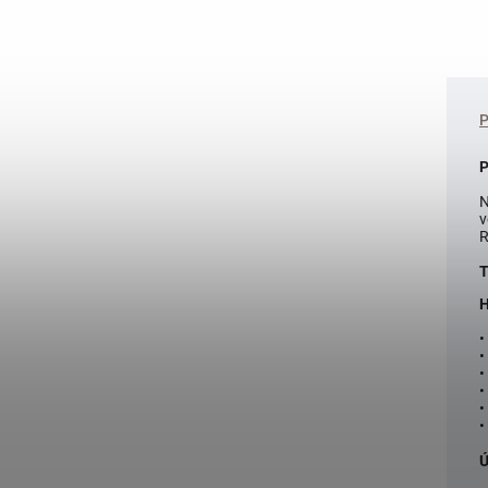
P
N
v
R
T
H
•
•
•
•
•
•
Ú