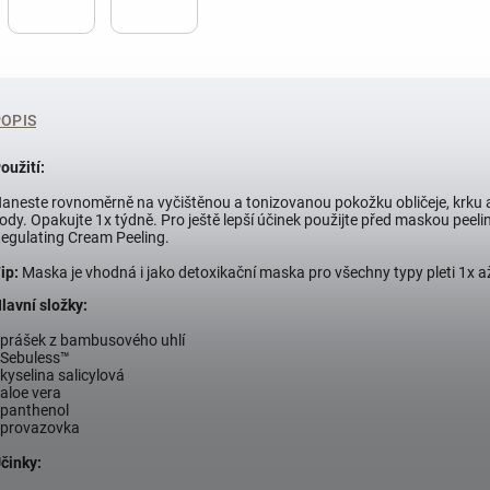
POPIS
oužití:
aneste rovnoměrně na vyčištěnou a tonizovanou pokožku obličeje, krku 
ody. Opakujte 1x týdně. Pro ještě lepší účinek použijte před maskou peel
egulating Cream Peeling.
ip:
Maska je vhodná i jako detoxikační maska pro všechny typy pleti 1x a
lavní složky:
 prášek z bambusového uhlí
 Sebuless™
 kyselina salicylová
 aloe vera
 panthenol
 provazovka
činky: