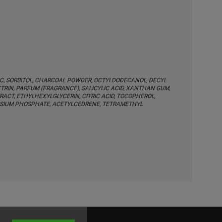
ALC, SORBITOL, CHARCOAL POWDER, OCTYLDODECANOL, DECYL
RIN, PARFUM (FRAGRANCE), SALICYLIC ACID, XANTHAN GUM,
TRACT, ETHYLHEXYLGLYCERIN, CITRIC ACID, TOCOPHEROL,
SSIUM PHOSPHATE, ACETYLCEDRENE, TETRAMETHYL