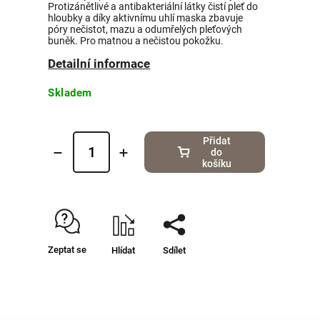
Protizánětlivé a antibakteriální látky čistí pleť do
hloubky a díky aktivnímu uhlí maska zbavuje
póry nečistot, mazu a odumřelých pleťových
buněk. Pro matnou a nečistou pokožku.
Detailní informace
Skladem
Přidat
do
košíku
Zeptat se
Hlídat
Sdílet