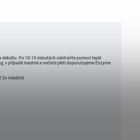
a dekoltu. Po 10-15 minutách odstraňte pomocí teplé
ing, v případě mastné a nečisté pleti doporučujeme Enzyme
ž 2x měsíčně.