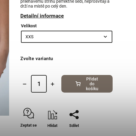
přiléhavému střihu perfektně sedí, neprosvítají a
drží na místě po celý den.
Detailní informace
Velikost
Zvolte variantu
Přidat
do
košíku
Zeptat se
Hlídat
Sdílet