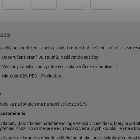
POPIS
ysoký pas podtrhne siluetu a zajistí komfort při nošení – ať už je vezmeš
 Doporučené praní: 30 stupňů. Nedávat do sušičky.
 Všechny kousky jsou vyrobeny s láskou v České republice.
♡
 Materiál: 82% PES 18% elastan.
*
odelka na fotkách má na sobě velikost: XS/S.
pozornění 🌸
ytlačený „kruh“ kolem natištěného loga vzniká vlivem tlaku, který je potřeb
yžehlení zmizí. To samé se děje i u teplákovek a jiných kousků, jen není kruh
 případě reklamace z důvodu viditelného otlaku, bez jakékoliv předchoz