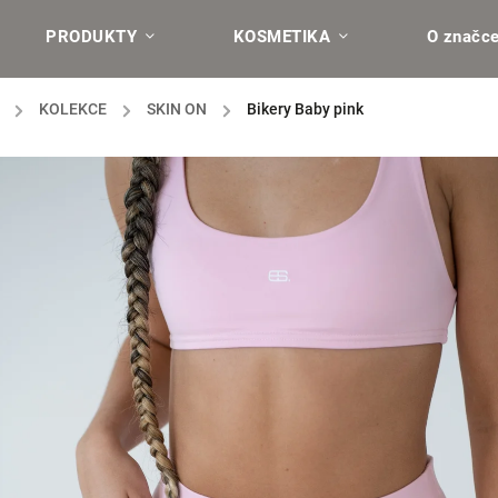
PRODUKTY
KOSMETIKA
O značc
/
KOLEKCE
/
SKIN ON
/
Bikery Baby pink